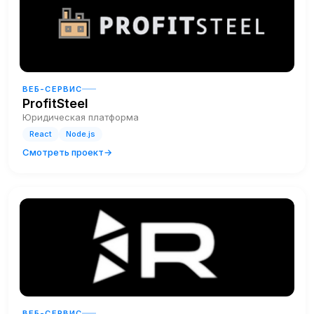
ВЕБ-СЕРВИС
ProfitSteel
Юридическая платформа
React
Node.js
Смотреть проект
ВЕБ-СЕРВИС